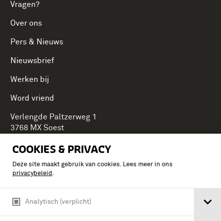
Vragen?
Over ons
Pers & Nieuws
Nieuwsbrief
Werken bij
Word vriend
Verlengde Paltzerweg 1
3768 MX Soest
COOKIES & PRIVACY
Deze site maakt gebruik van cookies. Lees meer in ons
Onderdeel van Stichting Koninklijke Defensiemusea,
privacybeleid
.
ontdek ook de andere musea:
Analytisch (verplicht)