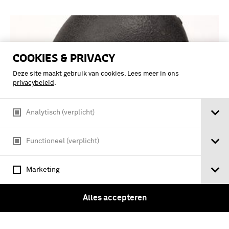
COOKIES & PRIVACY
Deze site maakt gebruik van cookies. Lees meer in ons
privacybeleid
.
Analytisch (verplicht)
Functioneel (verplicht)
Zwarte metalen gevechtshelm met
Marketing
binnenwerk, Model 1918, Zwitserland
(1918-1940)
Alles accepteren