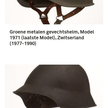
boek (25)
cd (25)
hoofddeksels (7)
Groene metalen gevechtshelm, Model
Meer
1971 (laatste Model), Zwitserland
(1977-1990)
1601-1650 (7)
Tweede Wereldoorlog (1939-1945) (3)
paard (9)
Luchtvaartafdeling (LVA) (1913-1939) (8)