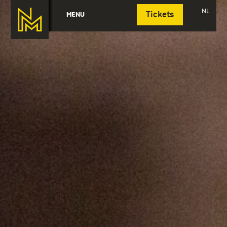
Deutsch
NL
MENU
Tickets