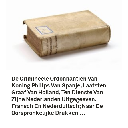
Nederland (189)
Republiek der Verenigde Provinciën (1579-1795)
(78)
Frankrijk (36)
Nederlanden (tot 1579) (32)
Meer
De Crimineele Ordonnantien Van
Koning Philips Van Spanje, Laatsten
Graaf Van Holland, Ten Dienste Van
Zijne Nederlanden Uitgegeeven.
Fransch En Nederduitsch; Naar De
Oorspronkelijke Drukken …