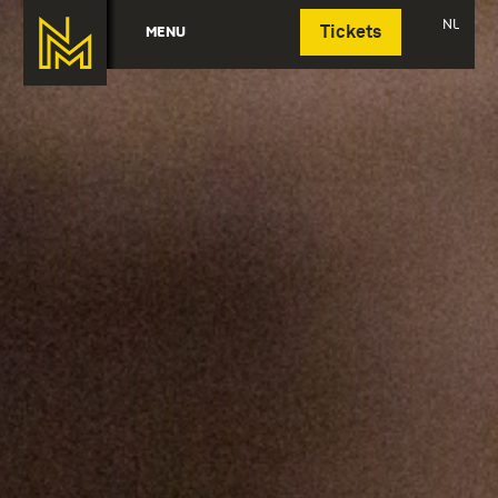
Deutsch
NL
MENU
Tickets