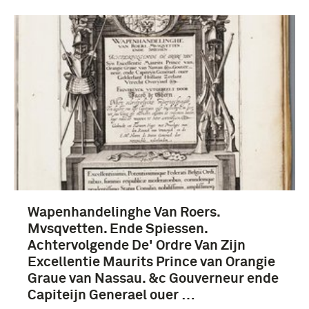
boek (406)
biografie (62)
tentoonstellingscatalogus (9)
catalogus (6)
Wapenhandelinghe Van Roers.
Meer
Mvsqvetten. Ende Spiessen.
Achtervolgende De' Ordre Van Zijn
Excellentie Maurits Prince van Orangie
Graue van Nassau. &c Gouverneur ende
Capiteijn Generael ouer …
1551-1600 (523)