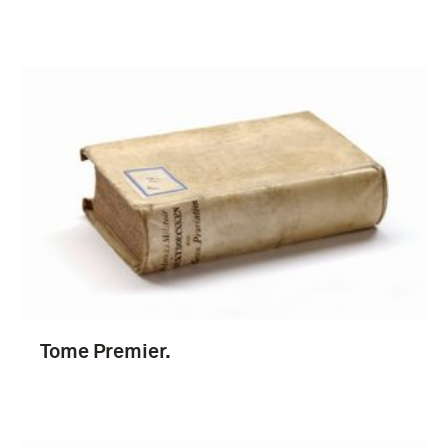
1601-1650 (307)
1501-1550 (180)
1651-1700 (127)
Meer
Willem van Oranje-Nassau (20)
Karel V (keizer van het Heilig Rooms-Duitse Rijk)
(13)
Philips II (koning van Spanje) (10)
Tome Premier.
Stevin, Simon (9)
Meer