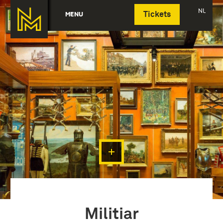
Deutsch
NL
MENU
Tickets
Militiar