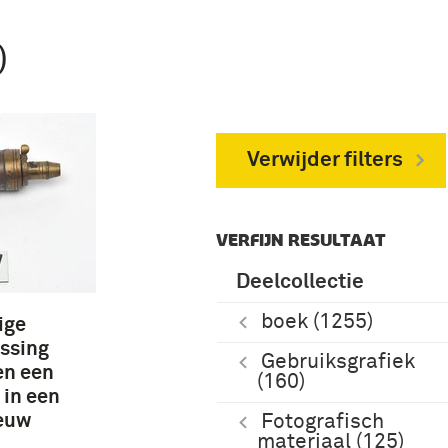
)
Verwijder filters
VERFIJN RESULTAAT
Deelcollectie
boek (1255)
ige
ssing
Gebruiksgrafiek
en een
(160)
 in een
eeuw
Fotografisch
materiaal (125)