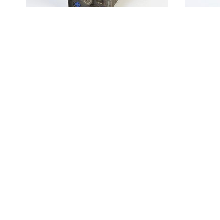
Radio ontvangsttoestel R-
110/GRC
Radio
110/
Radio ontvangsttoestel R-
109/GRC