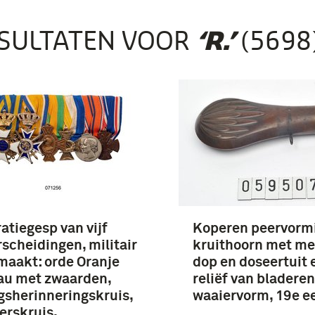
SULTATEN VOOR
(5698
‘R.’
atiegesp van vijf
Koperen peervorm
scheidingen, militair
kruithoorn met me
aakt: orde Oranje
dop en doseertuit 
au met zwaarden,
reliëf van bladeren
gsherinneringskruis,
waaiervorm, 19e 
ierskruis,