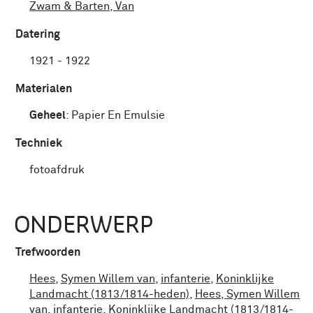
Zwam & Barten, Van
Datering
1921 - 1922
Materialen
Geheel
:
Papier En Emulsie
Techniek
fotoafdruk
ONDERWERP
Trefwoorden
Hees
,
Symen Willem van
,
infanterie
,
Koninklijke
Landmacht (1813/1814-heden)
,
Hees, Symen Willem
van
,
infanterie
,
Koninklijke Landmacht (1813/1814-