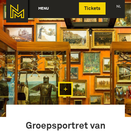
Deutsch
NL
MENU
Tickets
Groepsportret van