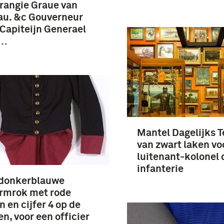
rangie Graue van
au. &c Gouverneur
Capiteijn Generael
 …
Mantel Dagelijks 
van zwart laken vo
luitenant-kolonel 
infanterie
 donkerblauwe
rmrok met rode
n en cijfer 4 op de
n, voor een officier