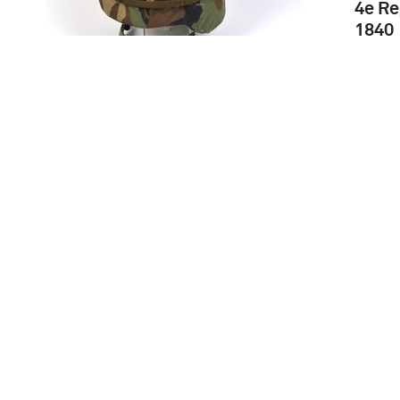
4e Re
1840
Gevechtshelm PASGT van
kevlar met ruw
buitenoppervlak, voorzien
van katoenen
helmovertrek met
'Woodland'-camouflage
voor sergeant der
infanterie (Verenigde
Staten ca. 1990)
Atjeh
of Kr