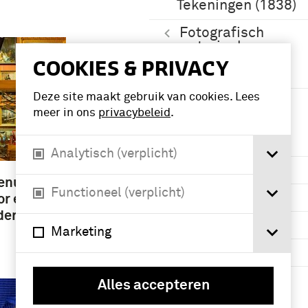
Tekeningen (1838)
Fotografisch
materiaal,
Geheugen van
COOKIES & PRIVACY
Nederland (857)
Deze site maakt gebruik van cookies. Lees
Meer
meer in ons
privacybeleid
.
Periode
Analytisch (verplicht)
1901-1950 (238)
Tenue
Functioneel (verplicht)
1851-1900 (159)
or een
der
1751-1800 (125)
Marketing
1951-2000 (83)
Meer
Alles accepteren