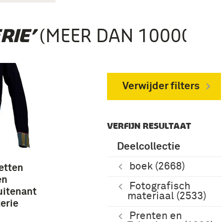
(MEER DAN 10000)
RIE’
Verwijder filters
VERFIJN RESULTAAT
Deelcollectie
boek (2668)
etten
en
Fotografisch
uitenant
materiaal (2533)
terie
Prenten en