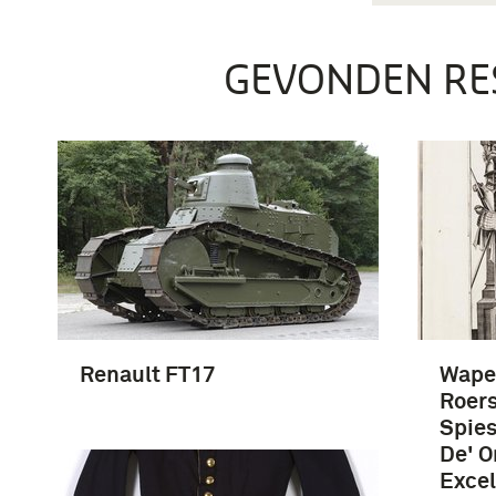
GEVONDEN RE
Renault FT17
Wape
Roers
Spies
De' O
Excel