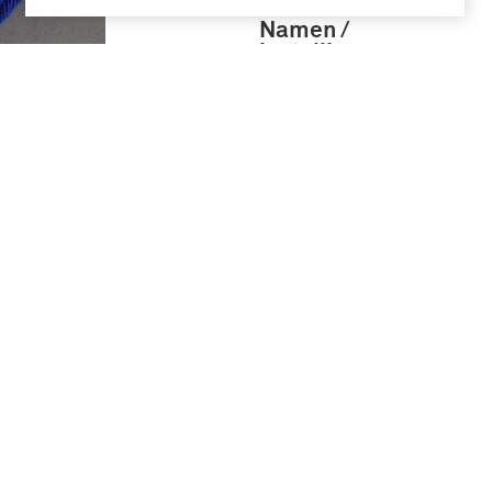
Namen /
instellingen
infanterie (6850)
Koninklijke
Landmacht
(1813/1814-heden)
73-1874
(1202)
grenadier (Wapen
der Infanterie)
(703)
jager (Wapen der
Infanterie) (665)
Meer
Geografie
Nederland (1940)