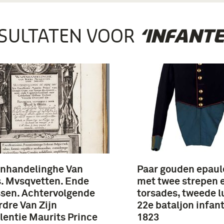
SULTATEN VOOR
‘INFANTE
nhandelinghe Van
Paar gouden epaul
. Mvsqvetten. Ende
met twee strepen 
sen. Achtervolgende
torsades, tweede l
rdre Van Zijn
22e bataljon infan
lentie Maurits Prince
1823