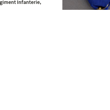
giment Infanterie,
Atjeh medaille 18
of Kraton Medaille
 medaille 1873-1874
aton medaille