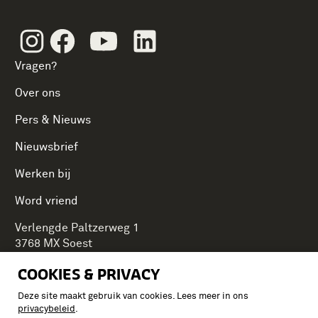
Instagram
Facebook
Youtube
Linkedin
Vragen?
Over ons
Pers & Nieuws
Nieuwsbrief
Werken bij
Word vriend
Verlengde Paltzerweg 1
3768 MX Soest
COOKIES & PRIVACY
Deze site maakt gebruik van cookies. Lees meer in ons
Onderdeel van Stichting Koninklijke Defensiemusea,
privacybeleid
.