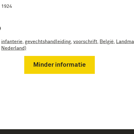
1924
P
infanterie
,
gevechtshandleiding
,
voorschrift
,
België
,
Landmac
Nederland)
Minder informatie