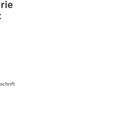
rie
t
schrift