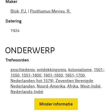
Maker
Blok, P.J.
|
Posthumus Meyjes, R.
Datering
1924
ONDERWERP
Trefwoorden
geschiedenis
,
ontdekkingsreis
,
kolonialisme
,
1501-
1550
,
1551-1600
,
1601-1650
,
1651-1700
,
Nederlanden (tot 1579)
,
Zeventien Verenigde
Nederlanden
,
Noord-Amerika
,
Afrika
,
West-Indië
,
Nederlands-Indië
Minder informatie