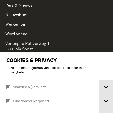
Pers & Nieuws
Nieuwsbrief
Werken bij
Word vriend
Verlengde Paltzerweg 1
3768 MX Soest
COOKIES & PRIVACY
Deze site maakt gebruik van cookies. Lees meer in ons
Onderdeel van Stichting Koninklijke Defensiemusea,
privacybeleid
.
ontdek ook de andere musea:
Analytisch (verplicht)
Functioneel (verplicht)