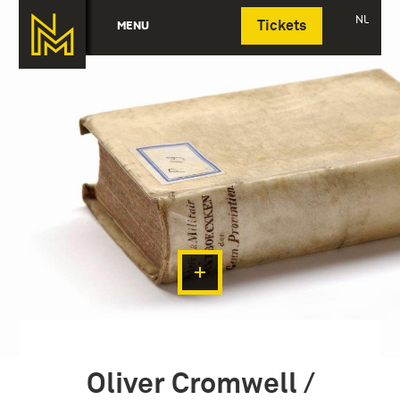
Deutsch
NL
MENU
Tickets
Oliver Cromwell /