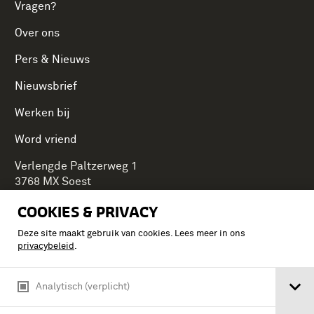
Vragen?
Over ons
Pers & Nieuws
Nieuwsbrief
Werken bij
Word vriend
Verlengde Paltzerweg 1
3768 MX Soest
COOKIES & PRIVACY
Deze site maakt gebruik van cookies. Lees meer in ons
Onderdeel van Stichting Koninklijke Defensiemusea,
privacybeleid
.
ontdek ook de andere musea:
Analytisch (verplicht)