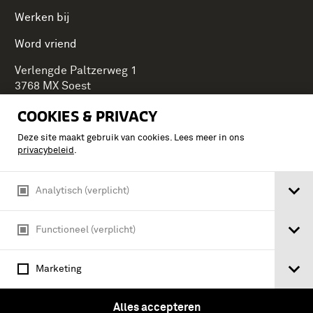
Werken bij
Word vriend
Verlengde Paltzerweg 1
3768 MX Soest
COOKIES & PRIVACY
Deze site maakt gebruik van cookies. Lees meer in ons
Onderdeel van Stichting Koninklijke Defensiemusea,
privacybeleid
.
ontdek ook de andere musea:
Analytisch (verplicht)
Functioneel (verplicht)
Marketing
Alles accepteren
Algemene voorwaarden
Privacy & cookies