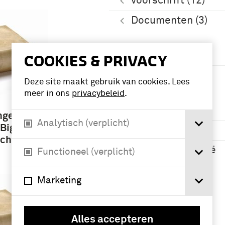
voorschrift (12)
Documenten (3)
Periode
COOKIES & PRIVACY
1951-2000 (3)
Deze site maakt gebruik van cookies. Lees
meer in ons
privacybeleid
.
Geografie
ngeland,
Analytisch (verplicht)
 Biggin
Nederland (7)
echt
Nederlands-Indië
Functioneel (verplicht)
(3)
Marketing
Alles accepteren