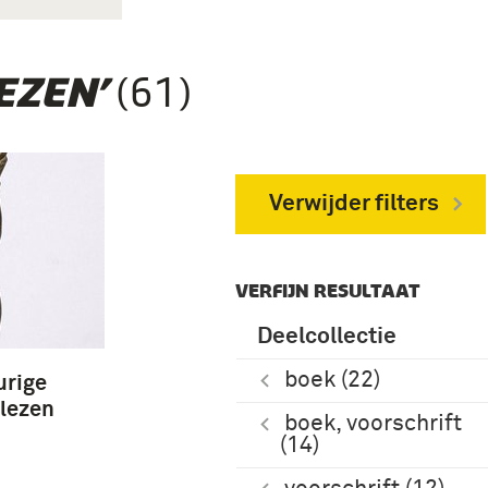
(61)
EZEN’
Verwijder filters
VERFIJN RESULTAAT
Deelcollectie
boek (22)
urige
tlezen
boek, voorschrift
(14)