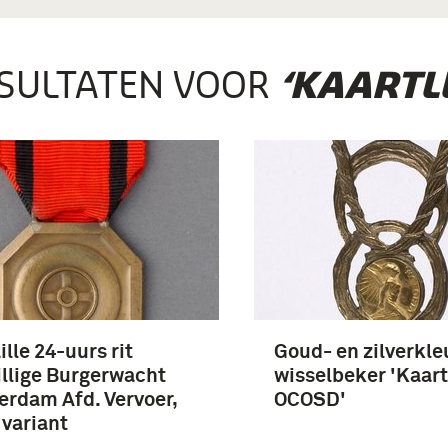
SULTATEN VOOR
‘KAARTL
lle 24-uurs rit
Goud- en zilverkle
illige Burgerwacht
wisselbeker 'Kaar
rdam Afd. Vervoer,
OCOSD'
 variant