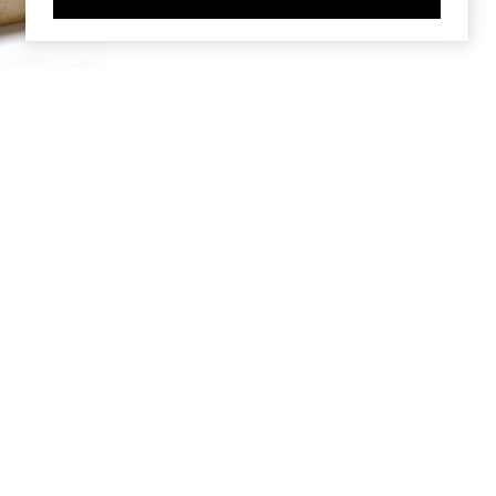
: Bildung
,
,
ahme im