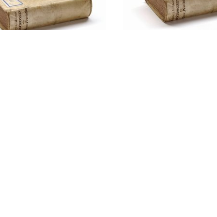
Terrain- und
 on map reading
Orientirungslehre 
des Soldatenauges
Terraindarstellung
Militärische Aufn
Felde / Bechtold
INGSAANWIJZING
rijving der series