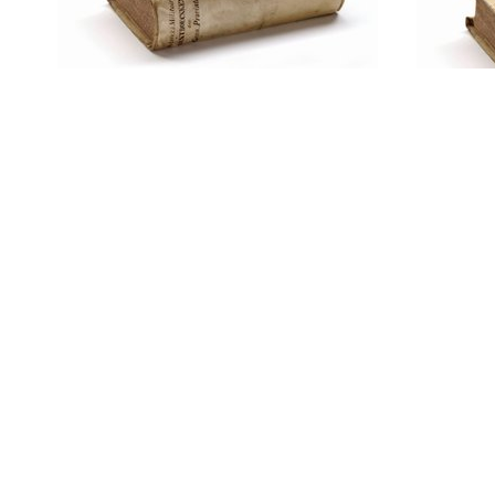
Kaartcoördinaatcodes en
cijfercodes - Koninklijke
Notes
Landmacht Voorschrift nr
1712
OEFEN
Besch