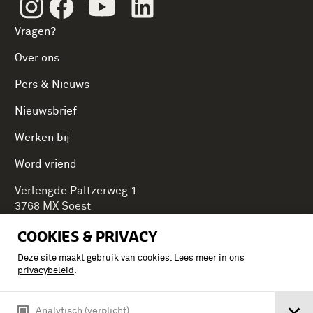
Instagram
Facebook
Youtube
Linkedin
Vragen?
Over ons
Pers & Nieuws
Nieuwsbrief
Werken bij
Word vriend
Verlengde Paltzerweg 1
3768 MX Soest
COOKIES & PRIVACY
Deze site maakt gebruik van cookies. Lees meer in ons
Onderdeel van Stichting Koninklijke Defensiemusea,
privacybeleid
.
ontdek ook de andere musea:
Analytisch (verplicht)