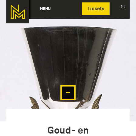
Deutsch
NL
MENU
Tickets
Goud- en