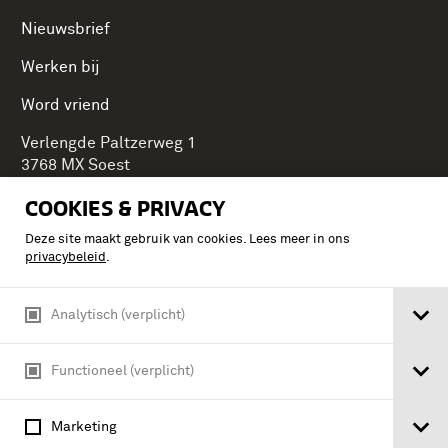
Nieuwsbrief
Werken bij
Word vriend
Verlengde Paltzerweg 1
3768 MX Soest
COOKIES & PRIVACY
Deze site maakt gebruik van cookies. Lees meer in ons
Onderdeel van Stichting Koninklijke Defensiemusea,
privacybeleid
.
ontdek ook de andere musea:
Analytisch (verplicht)
Functioneel (verplicht)
Marketing