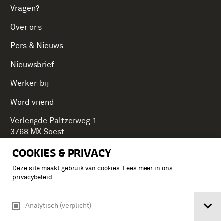
Vragen?
Over ons
Pers & Nieuws
Nieuwsbrief
Werken bij
Word vriend
Verlengde Paltzerweg 1
3768 MX Soest
COOKIES & PRIVACY
Deze site maakt gebruik van cookies. Lees meer in ons
Onderdeel van Stichting Koninklijke Defensiemusea,
privacybeleid
.
ontdek ook de andere musea:
Analytisch (verplicht)