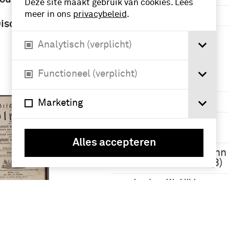
Deze site maakt gebruik van cookies. Lees
meer in ons
privacybeleid
.
1651-1700 (15)
iscorsi
Meer
Analytisch (verplicht)
Namen /
Functioneel (verplicht)
instellingen
Polybius (28)
Marketing
Caesar, Caius
Julius (8)
Alles accepteren
Sachsen, Hermann
Moritz Graf von (8)
Lodewijk XIV
(koning van
de von
Frankrijk) (7)
ich und
Meer
delt