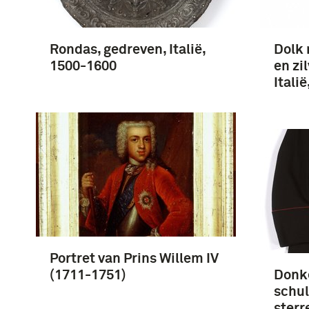
Rondas, gedreven, Italië,
Dolk 
1500-1600
en zi
Itali
Portret van Prins Willem IV
(1711-1751)
Donk
schul
sterr