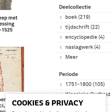
Deelcollectie
boek (219)
eep met
essing
tijdschrift (22)
0-1525
encyclopedie (4)
naslagwerk (4)
Meer
Periode
1751-1800 (105)
Klassieke Oudheid
(63)
pen van
COOKIES & PRIVACY
ci,
1701-1750 (37)
rouwe