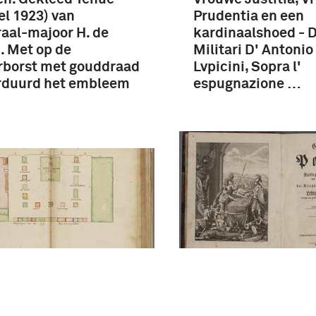
l 1923) van
Prudentia en een
aal-majoor H. de
kardinaalshoed - D
. Met op de
Militari D' Antonio
rborst met gouddraad
Lvpicini, Sopra l'
rduurd het embleem
espugnazione …
seinem Lehrgebäu
ier van Zijne
der Colonne deutl
lentie ten velde -
gründlich abgehan