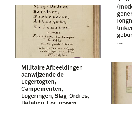
(mode
gener
Iongh
linke
gebo
…
Militaire Afbeeldingen
aanwijzende de
Legertogten,
Campementen,
Logeringen, Slag-Ordres,
Batalien, Fortressen,
Attacques, Defensien, en
andere Schikkingen der
troupen te Velde Zoo te
Kwart
paarde als te voet …
Excel