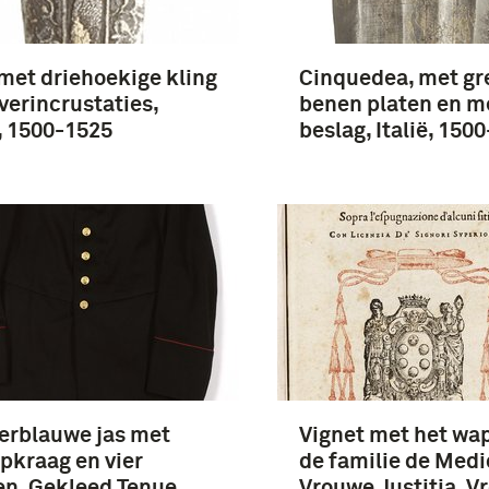
met driehoekige kling
Cinquedea, met gr
lverincrustaties,
benen platen en m
ë, 1500-1525
beslag, Italië, 150
erblauwe jas met
Vignet met het wa
pkraag en vier
de familie de Medi
en. Gekleed Tenue
Vrouwe Justitia, V