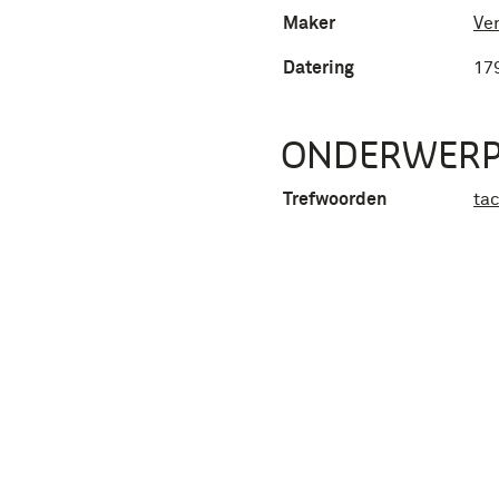
Maker
Ven
Datering
17
ONDERWER
Trefwoorden
tac