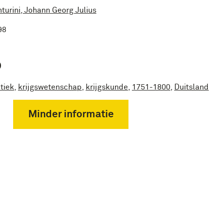
turini, Johann Georg Julius
98
P
tiek
,
krijgswetenschap
,
krijgskunde
,
1751-1800
,
Duitsland
Minder informatie