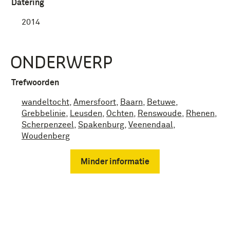
Datering
2014
ONDERWERP
Trefwoorden
wandeltocht
,
Amersfoort
,
Baarn
,
Betuwe
,
Grebbelinie
,
Leusden
,
Ochten
,
Renswoude
,
Rhenen
,
Scherpenzeel
,
Spakenburg
,
Veenendaal
,
Woudenberg
Minder informatie