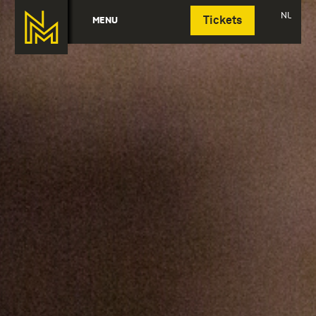
Deutsch
NL
MENU
Tickets