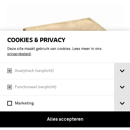
COOKIES & PRIVACY
Deze site maakt gebruik van cookies. Lees meer in ons
privacybeleid
.
Analytisch (verplicht)
Mariniers museum Rotterdam : 3e
Functioneel (verplicht)
museumbrochure : De strijd om de
Maasbruggen 10 - 14 mei 1940 / C.B.
Marketing
Nicolas (samenst.) ; medew. H.
Roozendaal …
Alles accepteren