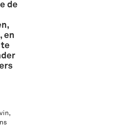
de de
en,
, en
 te
nder
ers
vin,
ins