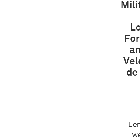
Mili
Lo
For
an
Vel
de
Een
we