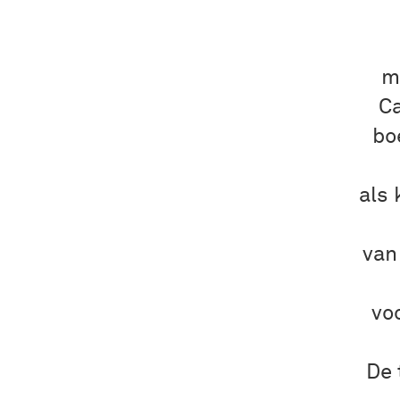
m
Ca
bo
als 
van
vo
De 