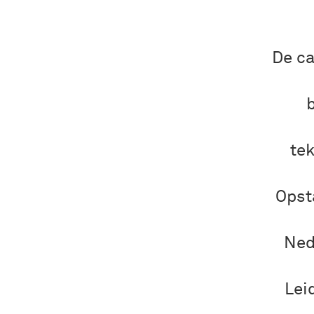
De ca
tek
Opst
Ned
Lei