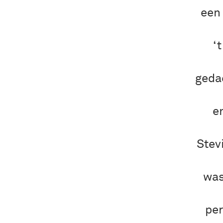
een
‘
gedae
e
Stev
was
per