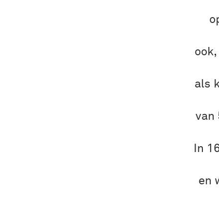
o
ook,
als 
van 
In 1
en 