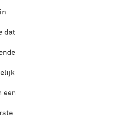
in
e dat
kende
elijk
n een
rste