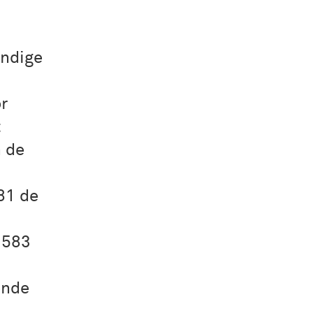
undige
r
t
n de
81 de
1583
ende