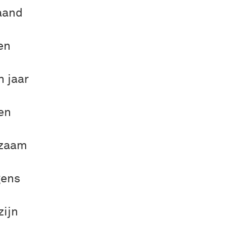
aand
en
n
n jaar
en
kzaam
gens
zijn