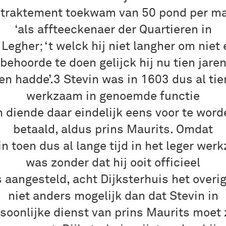
 traktement toekwam van 50 pond per m
‘als affteeckenaer der Quartieren in
t Legher; ‘t welck hij niet langher om niet 
behoorde te doen gelijck hij nu tien jare
n hadde’.3 Stevin was in 1603 dus al tie
werkzaam in genoemde functie
n diende daar eindelijk eens voor te word
betaald, aldus prins Maurits. Omdat
in toen dus al lange tijd in het leger wer
was zonder dat hij ooit officieel
 aangesteld, acht Dijksterhuis het overi
niet anders mogelijk dan dat Stevin in
soonlijke dienst van prins Maurits moet 