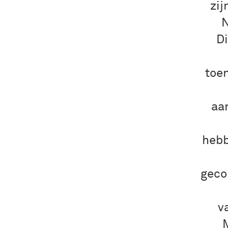
zij
N
Di
toe
aa
hebb
geco
v
M