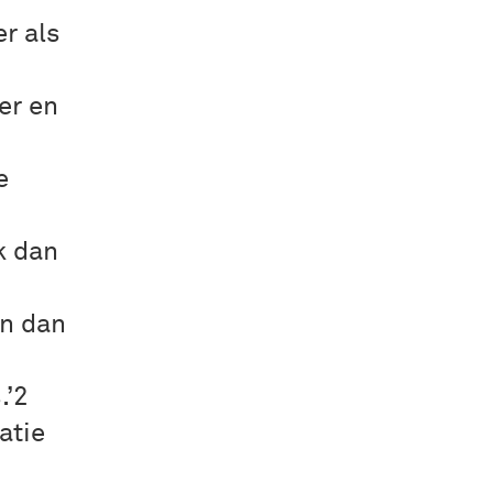
er als
er en
e
k dan
en dan
.’2
atie