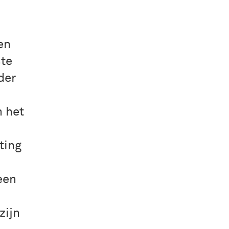
en
ste
der
n het
ting
een
zijn