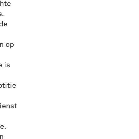
chte
e.
 de
n op
 is
titie
ienst
e.
in