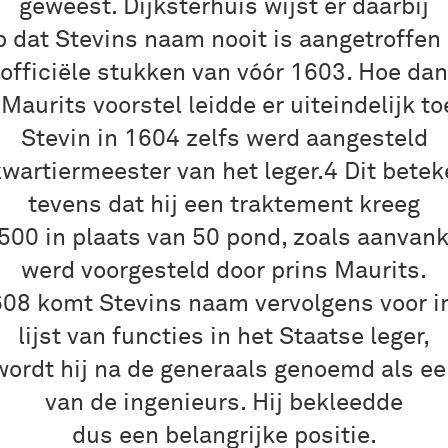
geweest. Dijksterhuis wijst er daarbij
p dat Stevins naam nooit is aangetroffen 
officiële stukken van vóór 1603. Hoe dan
 Maurits voorstel leidde er uiteindelijk to
Stevin in 1604 zelfs werd aangesteld
kwartiermeester van het leger.4 Dit bete
tevens dat hij een traktement kreeg
500 in plaats van 50 pond, zoals aanvank
werd voorgesteld door prins Maurits.
608 komt Stevins naam vervolgens voor i
lijst van functies in het Staatse leger,
wordt hij na de generaals genoemd als ee
van de ingenieurs. Hij bekleedde
dus een belangrijke positie.