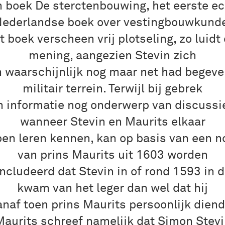
n boek De sterctenbouwing, het eerste e
ederlandse boek over vestingbouwkund
t boek verscheen vrij plotseling, zo luidt
mening, aangezien Stevin zich
n waarschijnlijk nog maar net had begeve
militair terrein. Terwijl bij gebrek
n informatie nog onderwerp van discussie
wanneer Stevin en Maurits elkaar
en leren kennen, kan op basis van een no
van prins Maurits uit 1603 worden
ncludeerd dat Stevin in of rond 1593 in d
kwam van het leger dan wel dat hij
anaf toen prins Maurits persoonlijk diend
aurits schreef namelijk dat Simon Stev