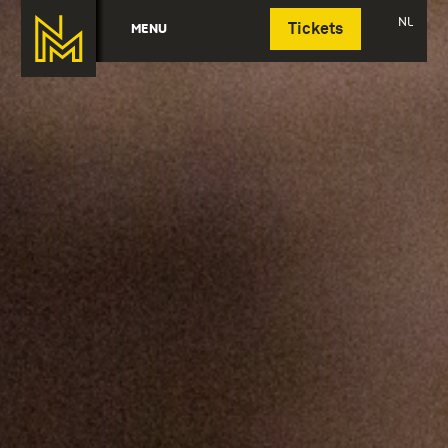
Deutsch
NL
MENU
Tickets