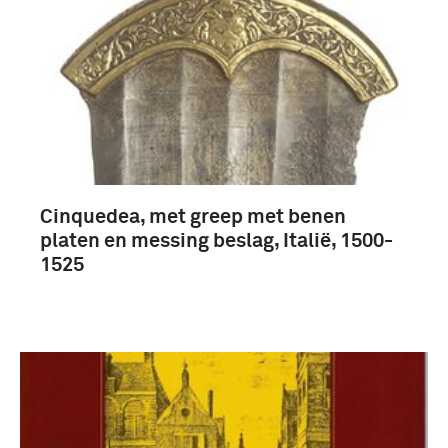
1751-1800 (17)
1851-1900 (14)
1901-1950 (8)
Meer
Cinquedea, met greep met benen
Coehoorn, Menno van (1641-1704) (4)
platen en messing beslag, Italië, 1500-
1525
Hongarije, Maria van (4)
Staatse Leger (1579-1795) (4)
Nederland (38)