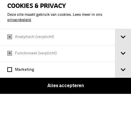
COOKIES & PRIVACY
Deze site maakt gebruik van cookies. Lees meer in ons
privacybeleid
.
Analytisch (verplicht)
Functioneel (verplicht)
Marketing
VESTINGBOUWKUNDIGE BIJDRAGEN
Vestingbouw overzee : militaire
Alles accepteren
architectuur van Manhattan tot Korea /
onder red. van P.J.J. van Dijk ... [et al.]