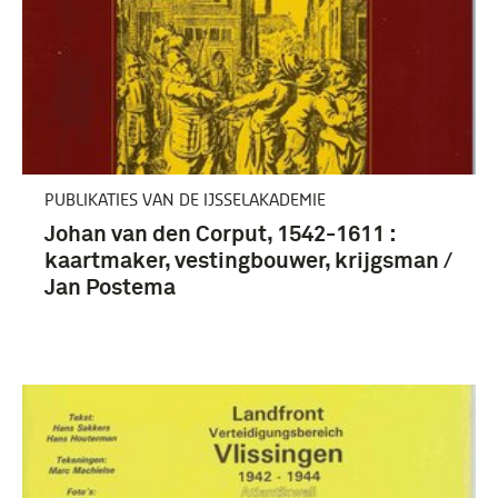
Frankrijk (16)
Europa (8)
Republiek der Verenigde Provinciën (1579-1795)
(8)
Meer
PUBLIKATIES VAN DE IJSSELAKADEMIE
Johan van den Corput, 1542-1611 :
kaartmaker, vestingbouwer, krijgsman /
Jan Postema