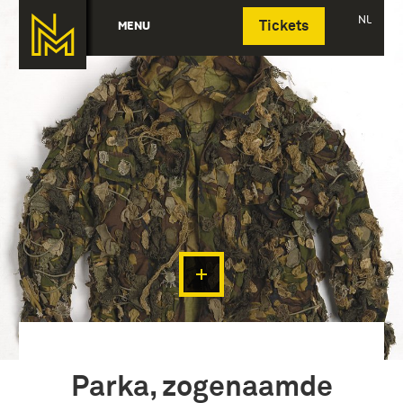
Deutsch
NL
MENU
Tickets
Parka, zogenaamde