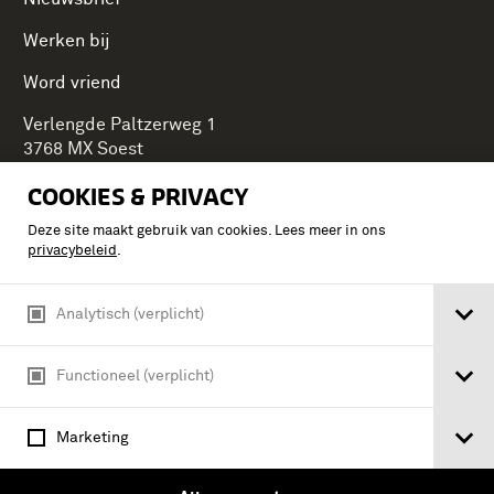
Werken bij
Word vriend
Verlengde Paltzerweg 1
3768 MX Soest
COOKIES & PRIVACY
Deze site maakt gebruik van cookies. Lees meer in ons
Onderdeel van Stichting Koninklijke Defensiemusea,
privacybeleid
.
ontdek ook de andere musea:
Analytisch (verplicht)
Functioneel (verplicht)
Marketing