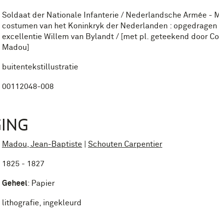
Soldaat der Nationale Infanterie / Nederlandsche Armée - Mi
costumen van het Koninkryk der Nederlanden : opgedragen
excellentie Willem van Bylandt / [met pl. geteekend door Co
Madou]
buitentekstillustratie
00112048-008
ING
Madou, Jean-Baptiste
|
Schouten Carpentier
1825 - 1827
Geheel
:
Papier
lithografie, ingekleurd