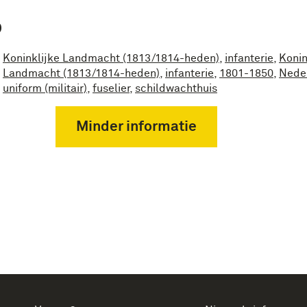
P
Koninklijke Landmacht (1813/1814-heden)
,
infanterie
,
Konin
Landmacht (1813/1814-heden)
,
infanterie
,
1801-1850
,
Nede
uniform (militair)
,
fuselier
,
schildwachthuis
Minder informatie