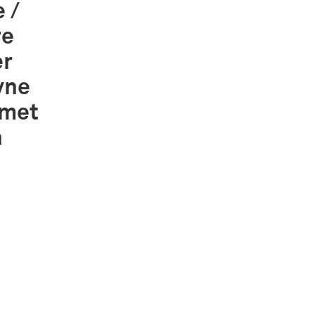
 /
re
er
yne
[met
n