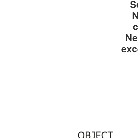
S
N
c
Ne
exc
OBJECT