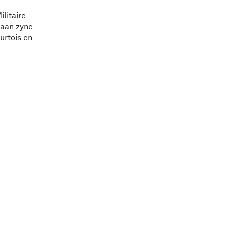
litaire
 aan zyne
urtois en