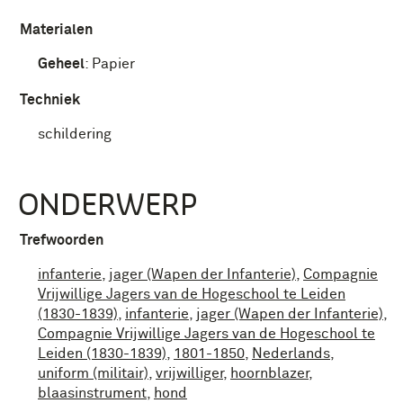
Materialen
Geheel
:
Papier
Techniek
schildering
ONDERWERP
Trefwoorden
infanterie
,
jager (Wapen der Infanterie)
,
Compagnie
Vrijwillige Jagers van de Hogeschool te Leiden
(1830-1839)
,
infanterie
,
jager (Wapen der Infanterie)
,
Compagnie Vrijwillige Jagers van de Hogeschool te
Leiden (1830-1839)
,
1801-1850
,
Nederlands
,
uniform (militair)
,
vrijwilliger
,
hoornblazer
,
blaasinstrument
,
hond