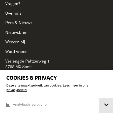
Vragen?
Over ons
Pers & Nieuws
Nieuwsbrief
Werken bij
Word vriend
Verlengde Paltzerweg 1
3768 MX Soest
COOKIES & PRIVACY
Deze site maakt gebruik van cookies. Lees meer in ons
Onderdeel van Stichting Koninklijke Defensiemusea,
privacybeleid
.
ontdek ook de andere musea:
Analytisch (verplicht)