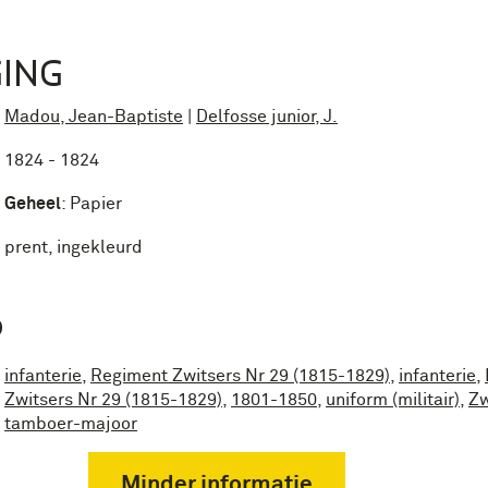
ING
Madou, Jean-Baptiste
|
Delfosse junior, J.
1824 - 1824
Geheel
:
Papier
prent, ingekleurd
P
infanterie
,
Regiment Zwitsers Nr 29 (1815-1829)
,
infanterie
,
Zwitsers Nr 29 (1815-1829)
,
1801-1850
,
uniform (militair)
,
Zw
tamboer-majoor
Minder informatie