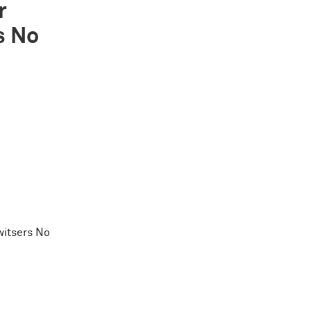
r
s No
itsers No