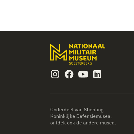
Instagram
Facebook
Youtube
Linkedin
Onderdeel van Stichting
Koninklijke Defensiemusea,
ontdek ook de andere musea: