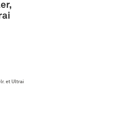
er,
rai
. et Ultrai