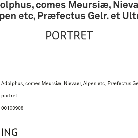
olphus, comes Meursiæ, Nieva
pen etc, Præfectus Gelr. et Ult
PORTRET
Adolphus, comes Meursiæ, Nievaer, Alpen etc, Præfectus Gelr
portret
00100908
ING