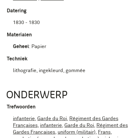
Datering
1830 - 1830
Materialen
Geheel
:
Papier
Techniek
lithografie, ingekleurd, gommée
ONDERWERP
Trefwoorden
infanterie
,
Garde du Roi
,
Régiment des Gardes
Françaises
,
infanterie
,
Garde du Roi
,
Régiment des
Gardes Françaises
,
uniform (militair)
,
Frans
,