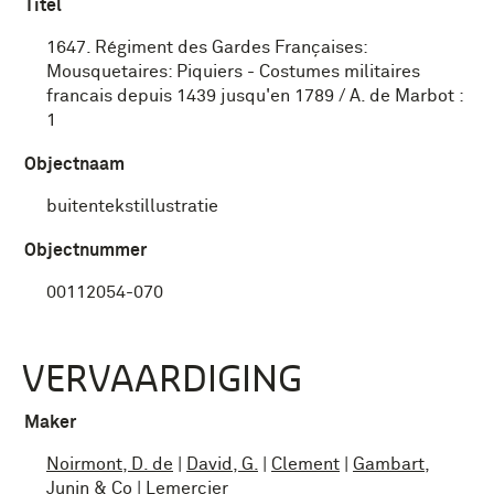
Titel
1647. Régiment des Gardes Françaises:
Mousquetaires: Piquiers - Costumes militaires
francais depuis 1439 jusqu'en 1789 / A. de Marbot :
1
Objectnaam
buitentekstillustratie
Objectnummer
00112054-070
VERVAARDIGING
Maker
Noirmont, D. de
|
David, G.
|
Clement
|
Gambart,
Junin & Co
|
Lemercier