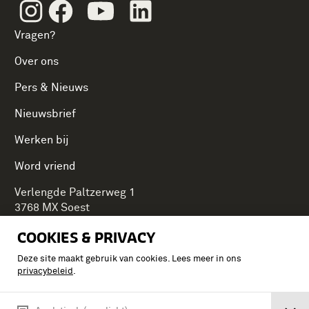
Instagram
Facebook
Youtube
Linkedin
Vragen?
Over ons
Pers & Nieuws
Nieuwsbrief
Werken bij
Word vriend
Verlengde Paltzerweg 1
3768 MX Soest
COOKIES & PRIVACY
Deze site maakt gebruik van cookies. Lees meer in ons
Onderdeel van Stichting Koninklijke Defensiemusea,
privacybeleid
.
ontdek ook de andere musea: