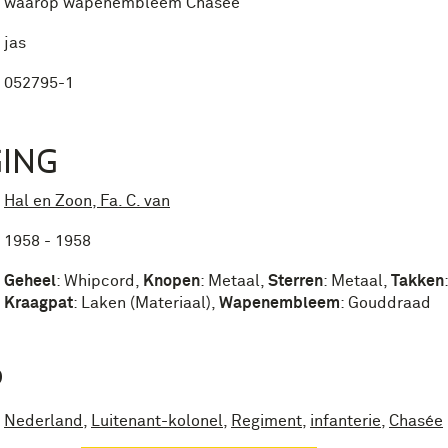
waarop wapenembleem Chasée
jas
052795-1
ING
Hal en Zoon, Fa. C. van
1958 - 1958
Geheel
:
Whipcord
,
Knopen
:
Metaal
,
Sterren
:
Metaal
,
Takken
Kraagpat
:
Laken (Materiaal)
,
Wapenembleem
:
Gouddraad
P
Nederland
,
Luitenant-kolonel
,
Regiment
,
infanterie
,
Chasée