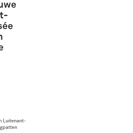
auwe
t-
sée
n
e
 Luitenant-
agpatten