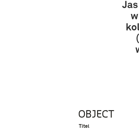
Jas
w
ko
OBJECT
Titel