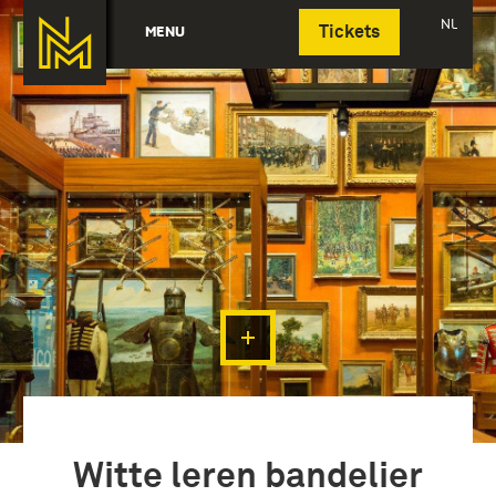
Deutsch
NL
MENU
Tickets
Witte leren bandelier