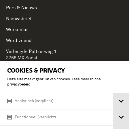
Pers & Nieuws
Nieuwsbrief
Werken bij
Word vriend
Verlengde Paltzerweg 1
3768 MX Soest
COOKIES & PRIVACY
Deze site maakt gebruik van cookies. Lees meer in ons
Onderdeel van Stichting Koninklijke Defensiemusea,
privacybeleid
.
ontdek ook de andere musea:
Analytisch (verplicht)
Functioneel (verplicht)