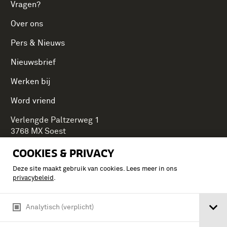
Vragen?
Over ons
Pers & Nieuws
Nieuwsbrief
Werken bij
Word vriend
Verlengde Paltzerweg 1
3768 MX Soest
COOKIES & PRIVACY
Deze site maakt gebruik van cookies. Lees meer in ons
Onderdeel van Stichting Koninklijke Defensiemusea,
privacybeleid
.
ontdek ook de andere musea:
Analytisch (verplicht)