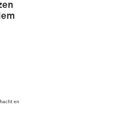
zen
riem
chacht en