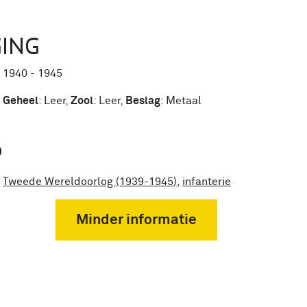
ING
1940 - 1945
Geheel
:
Leer
,
Zool
:
Leer
,
Beslag
:
Metaal
P
Tweede Wereldoorlog (1939-1945)
,
infanterie
Minder informatie