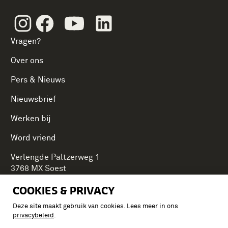
Instagram
Facebook
Youtube
Linkedin
Vragen?
Over ons
Pers & Nieuws
Nieuwsbrief
Werken bij
Word vriend
Verlengde Paltzerweg 1
3768 MX Soest
COOKIES & PRIVACY
Deze site maakt gebruik van cookies. Lees meer in ons
Onderdeel van Stichting Koninklijke Defensiemusea,
privacybeleid
.
ontdek ook de andere musea: