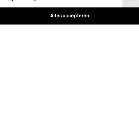
Tweede Deel.
Alles accepteren
Tickets
Instagram
Facebook
Youtube
Linkedin
Vragen?
Over ons
Pers & Nieuws
Nieuwsbrief