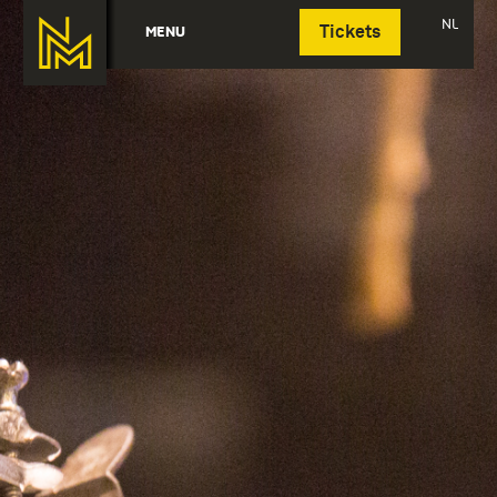
Deutsch
NL
MENU
Tickets