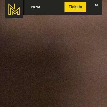
Deutsch
NL
MENU
Tickets