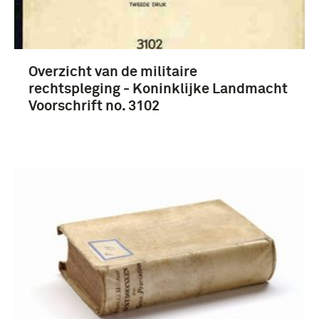
1901-1950 (62)
Overzicht van de militaire
1751-1800 (36)
rechtspleging - Koninklijke Landmacht
1851-1900 (26)
Voorschrift no. 3102
1951-2000 (21)
Meer
Koninklijke Landmacht (1813/1814-heden) (8)
Dreyfus, Alfred (6)
Koninklijk Nederlands-Indisch Leger (1830-1950)
(3)