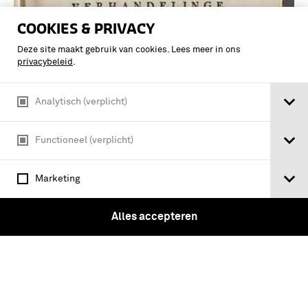
COOKIES & PRIVACY
Deze site maakt gebruik van cookies. Lees meer in ons
privacybeleid
.
Analytisch (verplicht)
Functioneel (verplicht)
Marketing
Tractatus De Jurisdictione Militari In
Praesidiis Belgicis. Of Verhandelinge
Alles accepteren
Over Het Gezag En Jurisdictie Der
Militairen, In de Guarnisoenen van den
Staat der Vereenigde Nederlanden. …