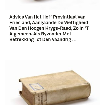
Advies Van Het Hoff Provintiaal Van
Nederland (111)
Friesland, Aangaande De Wettigheid
Van Den Hoogen Krygs-Raad, Zo In 'T
Frankrijk (19)
Algemeen, Als Byzonder Met
Betrekking Tot Den Vaandrig …
Duitsland (15)
Nederlands-Indië (8)
Meer