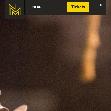
Deutsch
NL
MENU
Tickets