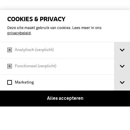
COOKIES & PRIVACY
Deze site maakt gebruik van cookies. Lees meer in ons
privacybeleid
.
Analytisch (verplicht)
Functioneel (verplicht)
Marketing
Handleiding bij het onderricht in
Alles accepteren
kaartlezen en terreinleer ten behoeve
van de onderdeelen, welke bestemd
zijn te worden uitgezonden naar
Nederlandsch Indië