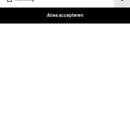
Voorlopig voorschrift Kaartlezen -
Koninklijke Landmacht Voorschrift no.
Alles accepteren
1547
INSTRUCTIEKAART