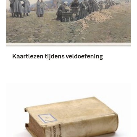
boek (22)
boek, voorschrift (14)
voorschrift (12)
Documenten (3)
Kaartlezen tijdens veldoefening
1951-2000 (3)
Nederland (7)
Nederlands-Indië (3)