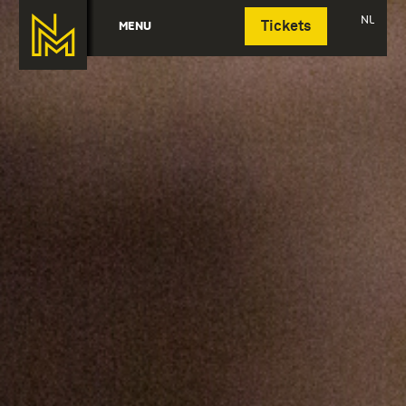
Deutsch
NL
MENU
Tickets