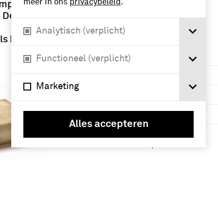
Bourbon, Louis II
meer in ons
privacybeleid
.
ompeling
de, prince de
p Den
Condé (4)
Analytisch (verplicht)
Als Mede
Geografie
Functioneel (verplicht)
Nederland (10)
Marketing
Frankrijk (7)
Grave (4)
Alles accepteren
Willemstad
(Curaçao) (3)
riesch