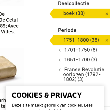
Deelcollectie
boek (38)
De
De Celui
89; Avec
Periode
 Villes.
1751-1800 (38)
1701-1750 (6)
1651-1700 (3)
Franse Revolutie
oorlogen (1792-
1802) (3)
COOKIES & PRIVACY
Namen /
erhaal
instellingen
Deze site maakt gebruik van cookies. Lees
 ten