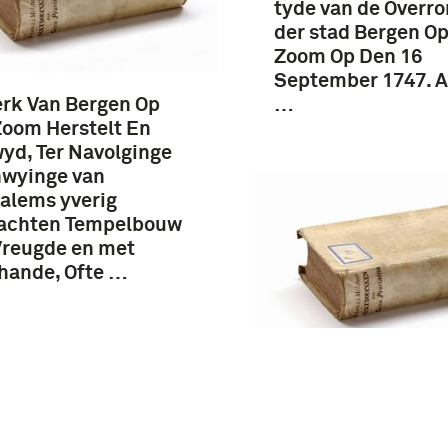
tyde van de Overr
der stad Bergen O
Zoom Op Den 16
September 1747. 
rk Van Bergen Op
…
oom Herstelt En
yd, Ter Navolginge
nwyinge van
alems yverig
rachten Tempelbouw
Vreugde en met
hande, Ofte …
Naauwkeurig Histo
verhaal. Van De
Verrichtingen Der