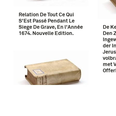
Relation De Tout Ce Qui
S'Est Passé Pendant Le
Siege De Grave, En l'Année
De Ke
1674. Nouvelle Edition.
Den Z
Ingew
der I
Jerus
volb
met 
Offer
Recueil De Lettres
Originales De L'Empereur