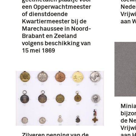
een Opperwachtmeester
Nede
of dienstdoende
Vrijw
Kwartiermeester bij de
aan W
Marechaussee in Noord-
Brabant en Zeeland
volgens beschikking van
15 mei 1869
Minia
bijzo
de N
Vrijw
Zilveren penning van de
aan H