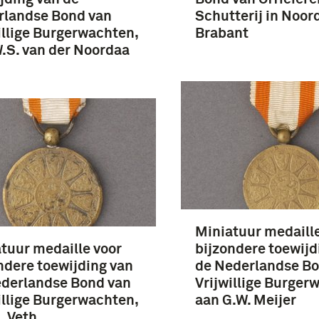
rlandse Bond van
Schutterij in Noor
illige Burgerwachten,
Brabant
.S. van der Noordaa
Miniatuur medaille
tuur medaille voor
bijzondere toewijd
ndere toewijding van
de Nederlandse Bo
ederlandse Bond van
Vrijwillige Burger
illige Burgerwachten,
aan G.W. Meijer
. Veth