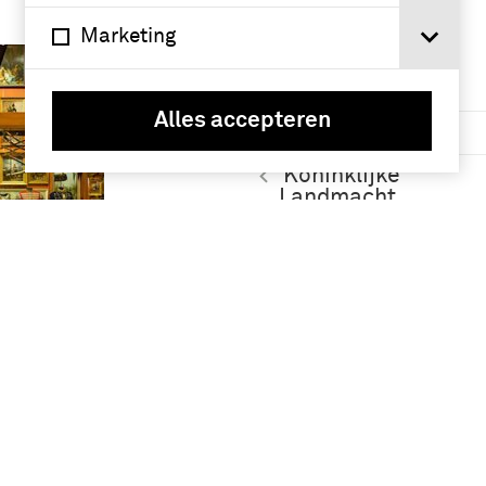
Marketing
Namen /
instellingen
Alles accepteren
infanterie (36)
Koninklijke
Landmacht
(1813/1814-heden)
(6)
et
jager (Wapen der
Infanterie) (5)
an het
onbekend (5)
r
Brabant
Meer
Geografie