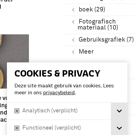
d
boek (29)
Fotografisch
materiaal (10)
Gebruiksgrafiek (7)
Meer
COOKIES & PRIVACY
Periode
Tweede
Deze site maakt gebruik van cookies. Lees
Wereldoorlog
meer in ons
privacybeleid
.
(1939-1945) (7)
 voor
ing van
chronologie (4)
Analytisch (verplicht)
nd van
wachten,
Eerste
Wereldoorlog
Functioneel (verplicht)
(1914-1918) (3)