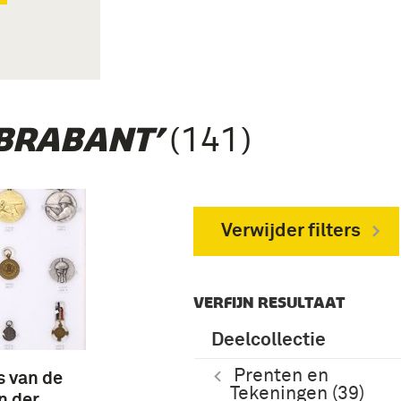
(141)
BRABANT’
Verwijder filters
VERFIJN RESULTAAT
Deelcollectie
Prenten en
s van de
Tekeningen (39)
n der