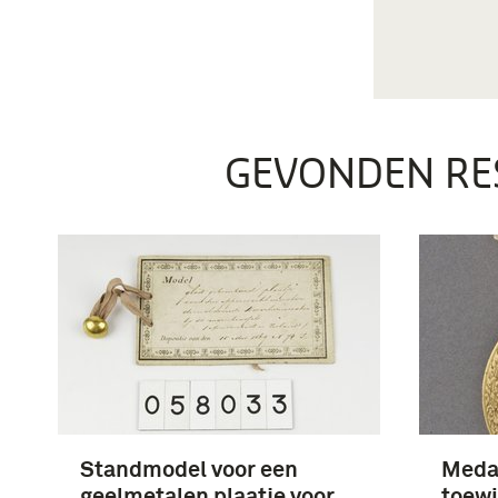
GEVONDEN RE
Standmodel voor een
Medai
geelmetalen plaatje voor
toewi