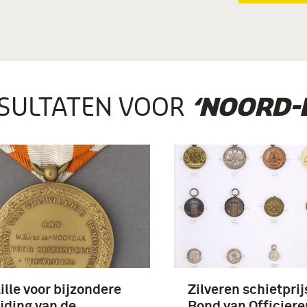
SULTATEN VOOR
‘NOORD-
lle voor bijzondere
Zilveren schietprij
jding van de
Bond van Officiere