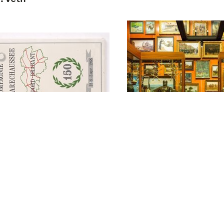
borstzakhanger m
azuurde
afbeelding van
neringstegel
provinciewapen, v
PAGNIE/
Provinciaal Militai
ECHAUSSEE/
Commando Noord 
D-BRABANT/ 150/..."
et 150 jarig bestaan
de Marechaussee N-
nt (kleuren: