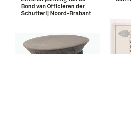
Bond van Officieren der
Schutterij Noord-Brabant
Gegl
herin
Groengrijze platte pet met
"COM
blauwe band en drie
MAR
gouden biezen, voor
NOOR
hoofdofficier der
tbv h
infanterie, mogelijk
van 
gedragen door majoor L.
Braba