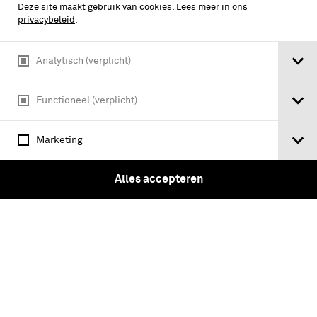
Deze site maakt gebruik van cookies. Lees meer in ons
privacybeleid
.
Analytisch (verplicht)
Tweede Deel. Beginnende met den jaare
Functioneel (verplicht)
1655 en eindigende met 1781.
Marketing
Alles accepteren