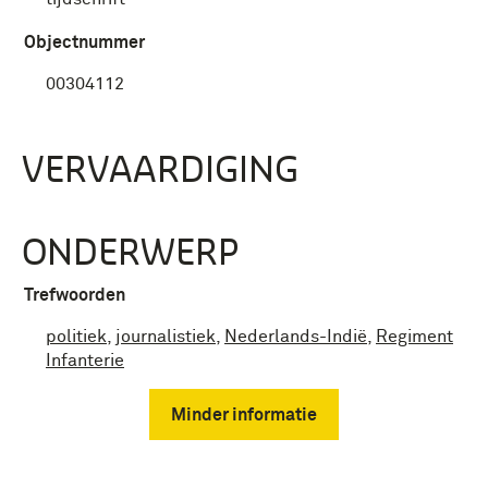
Objectnummer
00304112
VERVAARDIGING
ONDERWERP
Trefwoorden
politiek
,
journalistiek
,
Nederlands-Indië
,
Regiment
Infanterie
Minder informatie