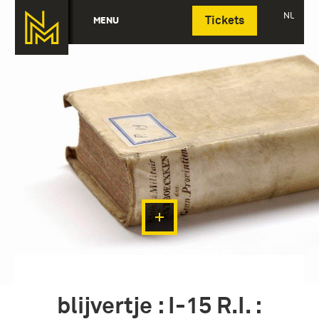
Deutsch
NL
MENU
Tickets
blijvertje : I-15 R.I. :