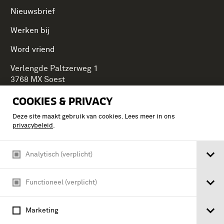
Nieuwsbrief
Werken bij
Word vriend
Verlengde Paltzerweg 1
3768 MX Soest
COOKIES & PRIVACY
Deze site maakt gebruik van cookies. Lees meer in ons
Onderdeel van Stichting Koninklijke Defensiemusea,
privacybeleid
.
ontdek ook de andere musea:
Analytisch (verplicht)
Functioneel (verplicht)
Marketing