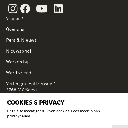
Instagram
Facebook
Youtube
Linkedin
Vragen?
Over ons
Pers & Nieuws
Nieuwsbrief
Werken bij
Word vriend
Verlengde Paltzerweg 1
3768 MX Soest
COOKIES & PRIVACY
Deze site maakt gebruik van cookies. Lees meer in ons
Onderdeel van Stichting Koninklijke Defensiemusea,
privacybeleid
.
ontdek ook de andere musea: