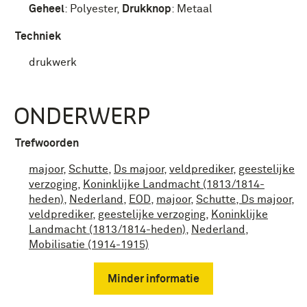
Geheel
:
Polyester
,
Drukknop
:
Metaal
Techniek
drukwerk
ONDERWERP
Trefwoorden
majoor
,
Schutte
,
Ds majoor
,
veldprediker
,
geestelijke
verzoging
,
Koninklijke Landmacht (1813/1814-
heden)
,
Nederland
,
EOD
,
majoor
,
Schutte, Ds majoor
,
veldprediker
,
geestelijke verzoging
,
Koninklijke
Landmacht (1813/1814-heden)
,
Nederland
,
Mobilisatie (1914-1915)
Minder informatie