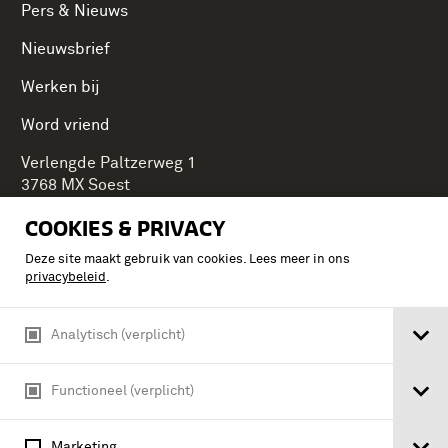
Pers & Nieuws
Nieuwsbrief
Werken bij
Word vriend
Verlengde Paltzerweg 1
3768 MX Soest
COOKIES & PRIVACY
Deze site maakt gebruik van cookies. Lees meer in ons
Onderdeel van Stichting Koninklijke Defensiemusea,
privacybeleid
.
ontdek ook de andere musea:
Analytisch (verplicht)
Functioneel (verplicht)
Marketing