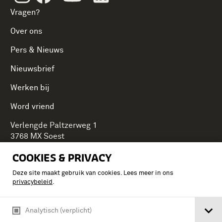
Vragen?
Over ons
Pers & Nieuws
Nieuwsbrief
Werken bij
Word vriend
Verlengde Paltzerweg 1
3768 MX Soest
COOKIES & PRIVACY
Deze site maakt gebruik van cookies. Lees meer in ons
Onderdeel van Stichting Koninklijke Defensiemusea,
privacybeleid
.
ontdek ook de andere musea:
Analytisch (verplicht)