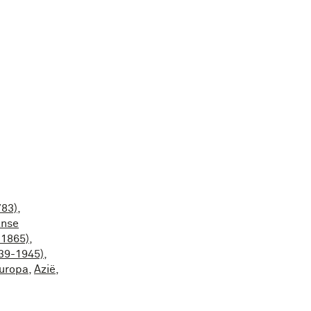
783)
,
anse
-1865)
,
39-1945)
,
uropa
,
Azië
,