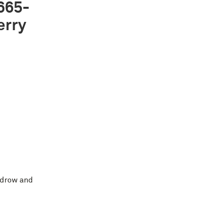
1665-
erry
indrow and