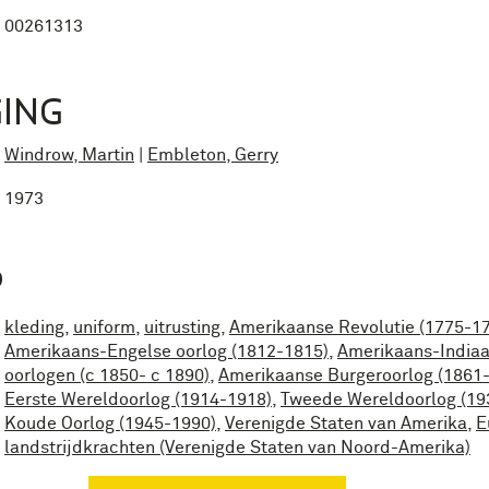
00261313
ING
Windrow, Martin
|
Embleton, Gerry
1973
P
kleding
,
uniform
,
uitrusting
,
Amerikaanse Revolutie (1775-1
Amerikaans-Engelse oorlog (1812-1815)
,
Amerikaans-India
oorlogen (c 1850- c 1890)
,
Amerikaanse Burgeroorlog (1861
Eerste Wereldoorlog (1914-1918)
,
Tweede Wereldoorlog (19
Koude Oorlog (1945-1990)
,
Verenigde Staten van Amerika
,
E
landstrijdkrachten (Verenigde Staten van Noord-Amerika)