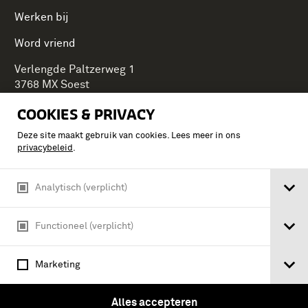
Werken bij
Word vriend
Verlengde Paltzerweg 1
3768 MX Soest
COOKIES & PRIVACY
Deze site maakt gebruik van cookies. Lees meer in ons
Onderdeel van Stichting Koninklijke Defensiemusea,
privacybeleid
.
ontdek ook de andere musea:
Analytisch (verplicht)
Functioneel (verplicht)
Marketing
Alles accepteren
Algemene voorwaarden
Privacy & cookies