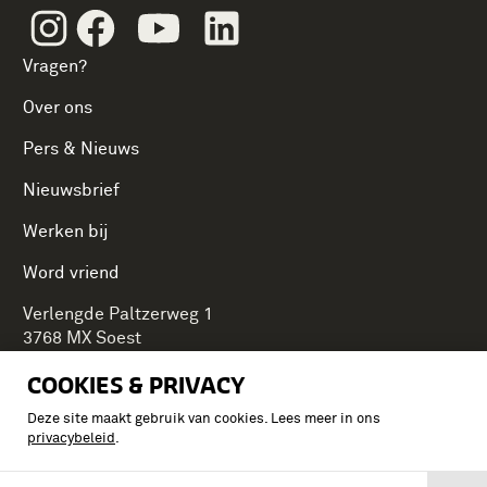
Instagram
Facebook
Youtube
Linkedin
Vragen?
Over ons
Pers & Nieuws
Nieuwsbrief
Werken bij
Word vriend
Verlengde Paltzerweg 1
3768 MX Soest
COOKIES & PRIVACY
Deze site maakt gebruik van cookies. Lees meer in ons
Onderdeel van Stichting Koninklijke Defensiemusea,
privacybeleid
.
ontdek ook de andere musea: