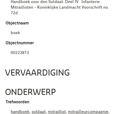
Handboek voor den Soldaat. Deel IV : Infanterie
Mitraillisten - Koninklijke Landmacht Voorschrift no.
72d.
Objectnaam
boek
Objectnummer
00223813
VERVAARDIGING
ONDERWERP
Trefwoorden
handboek
,
soldaat
,
mitraillist
,
mitrailleurcompagnie
,