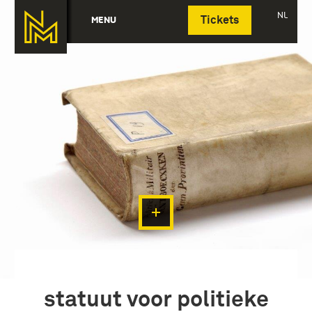
Deutsch
NL
MENU
Tickets
statuut voor politieke