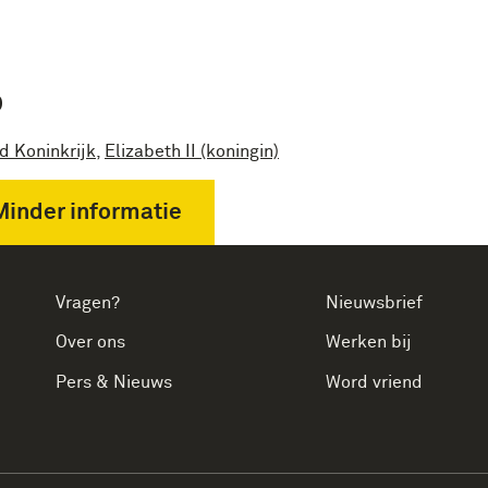
P
d Koninkrijk
,
Elizabeth II (koningin)
Minder informatie
Vragen?
Nieuwsbrief
Over ons
Werken bij
Pers & Nieuws
Word vriend