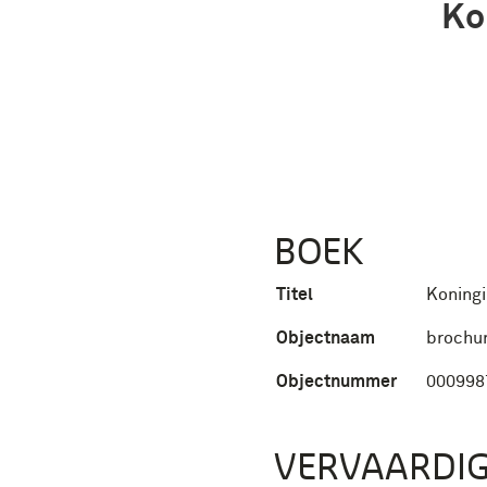
Kon
BOEK
Titel
Koningi
Objectnaam
brochu
Objectnummer
000998
VERVAARDIG