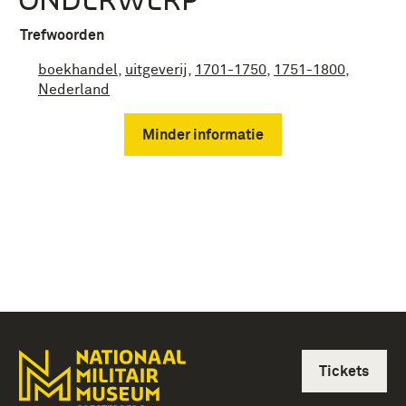
Trefwoorden
boekhandel
,
uitgeverij
,
1701-1750
,
1751-1800
,
Nederland
Minder informatie
Tickets